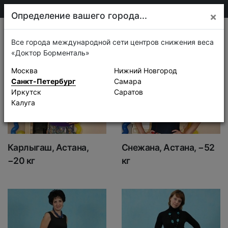
+7 911 920-68-08
Санкт-Петербург
Определение вашего города...
×
Истории успеха
Все города международной сети центров снижения веса
«Доктор Борменталь»
Москва
Нижний Новгород
Санкт-Петербург
Самара
Иркутск
Саратов
Калуга
Карлыгаш, Астана,
Снежана, Астана, −52
−20 кг
кг