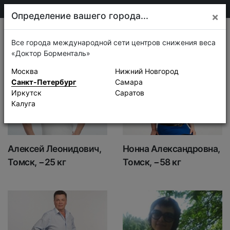
+7 911 920-68-08
Санкт-Петербург
Определение вашего города...
×
Истории успеха
Все города международной сети центров снижения веса
«Доктор Борменталь»
Москва
Нижний Новгород
Санкт-Петербург
Самара
Иркутск
Саратов
Калуга
Алексей Леонидович,
Нонна Александровна,
Томск, −25 кг
Томск, −58 кг