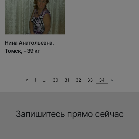
Нина Анатольевна,
Томск, −39 кг
Previous
Next
«
1
...
30
31
32
33
34
»
Запишитесь прямо сейчас