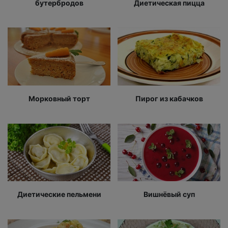
бутербродов
Диетическая пицца
Морковный торт
Пирог из кабачков
Диетические пельмени
Вишнёвый суп