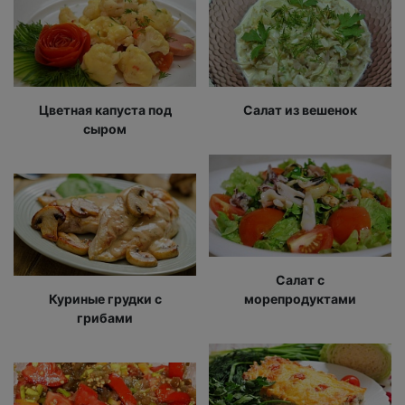
Цветная капуста под
Салат из вешенок
сыром
Салат с
Куриные грудки с
морепродуктами
грибами