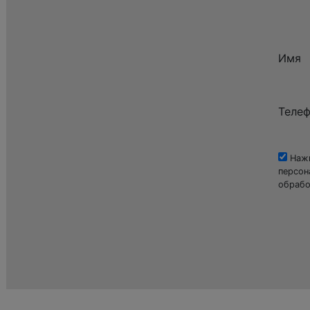
Имя
Теле
Нажи
персон
обрабо