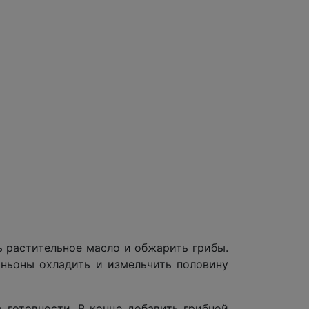
 растительное масло и обжарить грибы.
иньоны охладить и измельчить половину
 готовности. В конце добавить грибной