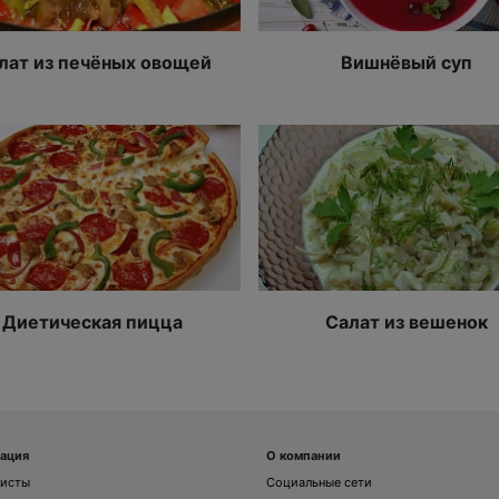
лат из печёных овощей
Вишнёвый суп
Диетическая пицца
Салат из вешенок
ация
О компании
листы
Социальные сети