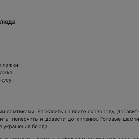
блюда
 ложки;
ожка;
кусу.
и ломтиками. Раскалить на плите сковороду, добавить
лить, поперчить и довести до кипения. Готовые шамп
я украшения блюда.
у и кости и тушить в небольшом количестве воды до