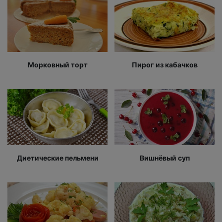
Морковный торт
Пирог из кабачков
Диетические пельмени
Вишнёвый суп