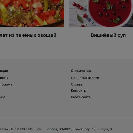
лат из печёных овощей
Вишнёвый суп
ация
О компании
листы
Социальные сети
 успеха
Отзывы
Контакты
ние
Карта сайта
и
ь» ОГРН: 1167031067170, Россия, 634009, Томск, пер. 1905 года, 6