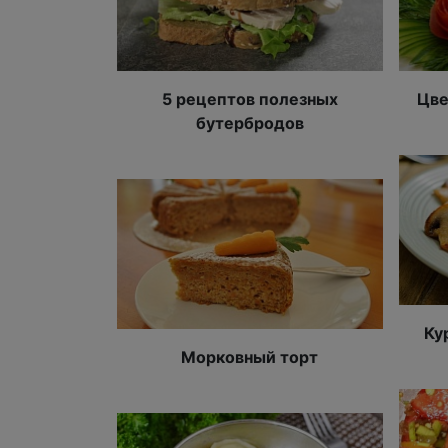
5 рецептов полезных
Цве
бутербродов
Ку
Морковный торт