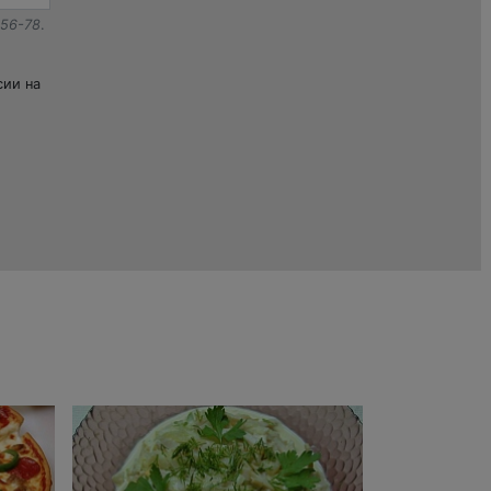
-56-78
.
сии на