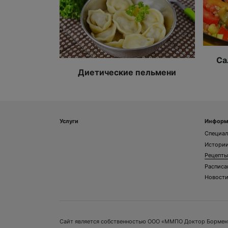
Са
Диетические пельмени
Услуги
Информ
Специа
Истории
Рецепты
Расписа
Новост
Сайт является собственностью ООО «ММПО Доктор Борментал