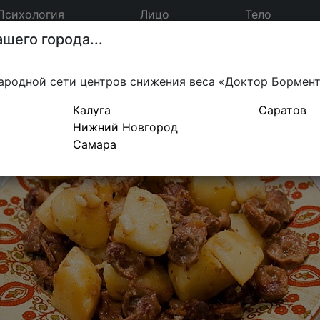
Психология
Лицо
Тело
шего города...
ародной сети центров снижения веса «Доктор Бормен
Калуга
Саратов
Нижний Новгород
Самара