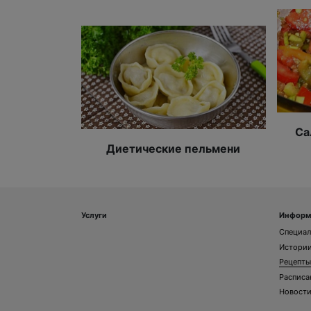
Са
Диетические пельмени
Услуги
Информ
Специа
Истории
Рецепты
Расписа
Новост