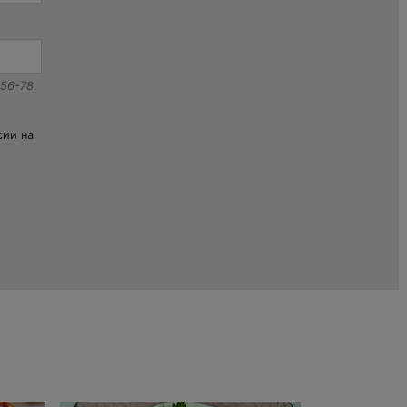
-56-78
.
сии на