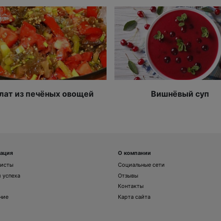
лат из печёных овощей
Вишнёвый суп
ация
О компании
листы
Социальные сети
 успеха
Отзывы
Контакты
ние
Карта сайта
и