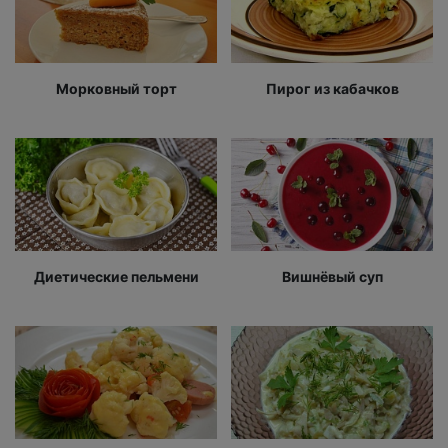
Морковный торт
Пирог из кабачков
Диетические пельмени
Вишнёвый суп