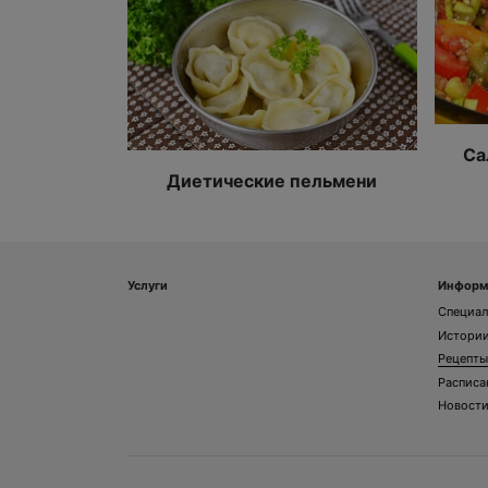
Са
Диетические пельмени
Услуги
Информ
Специа
Истории
Рецепты
Расписа
Новост