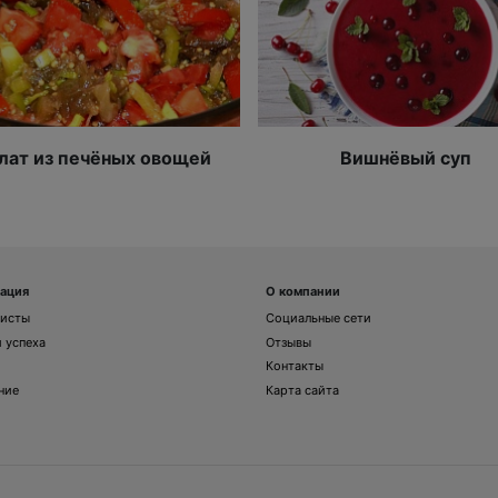
лат из печёных овощей
Вишнёвый суп
ация
О компании
листы
Социальные сети
 успеха
Отзывы
Контакты
ние
Карта сайта
и