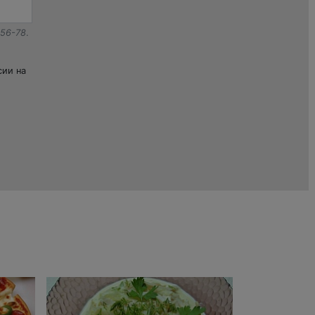
-56-78
.
сии на