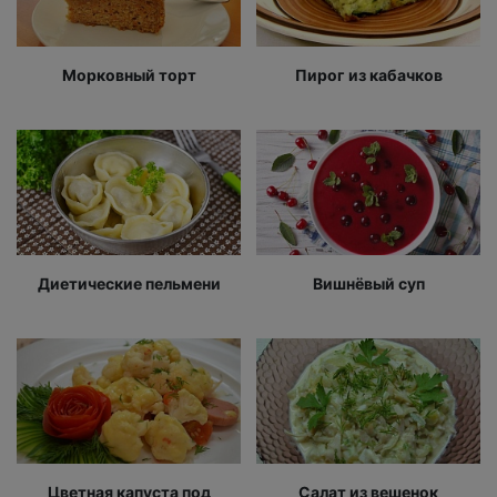
Морковный торт
Пирог из кабачков
Диетические пельмени
Вишнёвый суп
Цветная капуста под
Салат из вешенок