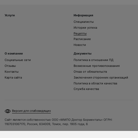
Услуги
Информация
Специалисты
Истории успеха
Рецепты
Расписание
Новости
О компании
Документы
Социальные сети
Политика в отношении ПД
Отзывы
Возможные противопоказания
Контакты
Отказ от обязательств
Карта сайта
Заключения сторонних организаций
Политика в области качества
Служба качества
Версия для слабовидящих
Сайт является собственностью ООО «ММПО Доктор Борменталь» ОГРН:
1167031067170, Россия, 634009, Томск, пер. 1905 года, 6
Разработка и поддержка сайта: Alpha Wave