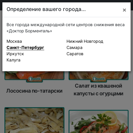
+7 911 920-68-08
Санкт-Петербург
Определение вашего города...
×
Рецепты
Все города международной сети центров снижения веса
«Доктор Борменталь»
Москва
Нижний Новгород
Санкт-Петербург
Самара
Иркутск
Саратов
Калуга
Салат из квашеной
Лососина по-татарски
капусты с огурцами