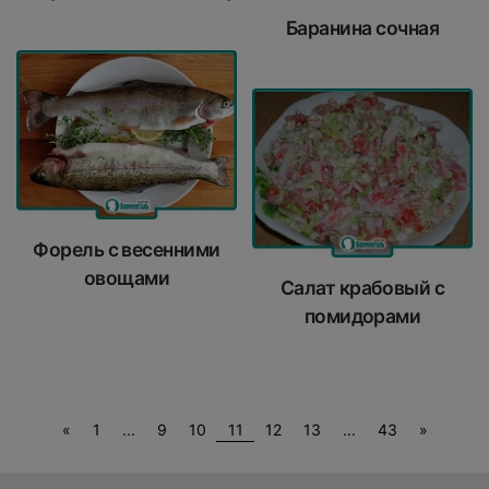
Баранина сочная
Форель с весенними
овощами
Салат крабовый с
помидорами
Previous
Next
«
1
...
9
10
11
12
13
...
43
»