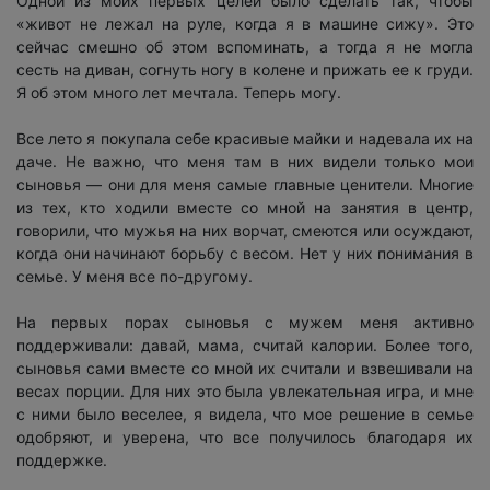
Одной из моих первых целей было сделать так, чтобы
«живот не лежал на руле, когда я в машине сижу». Это
сейчас смешно об этом вспоминать, а тогда я не могла
сесть на диван, согнуть ногу в колене и прижать ее к груди.
Я об этом много лет мечтала. Теперь могу.
Все лето я покупала себе красивые майки и надевала их на
даче. Не важно, что меня там в них видели только мои
сыновья — они для меня самые главные ценители. Многие
из тех, кто ходили вместе со мной на занятия в центр,
говорили, что мужья на них ворчат, смеются или осуждают,
когда они начинают борьбу с весом. Нет у них понимания в
семье. У меня все по-другому.
На первых порах сыновья с мужем меня активно
поддерживали: давай, мама, считай калории. Более того,
сыновья сами вместе со мной их считали и взвешивали на
весах порции. Для них это была увлекательная игра, и мне
с ними было веселее, я видела, что мое решение в семье
одобряют, и уверена, что все получилось благодаря их
поддержке.