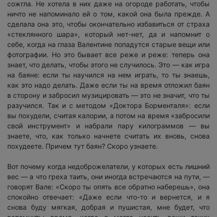
сожгла. Не хотела в них даже на огороде работать, чтобы
ничто не напоминало ей о том, какой она была прежде. А
сделала она это, чтобы окончательно избавиться от страха
«стеклянного шара», который нет-нет, да и напомнит о
себе, когда на глаза Валентине попадутся старые вещи или
фотографии. Но это бывает все реже и реже: теперь она
знает, что делать, чтобы этого не случилось. Это — как игра
на баяне: если ты научился на нем играть, то ты знаешь,
как это надо делать. Даже если ты на время отложил баян
в сторону и забросил музицировать — это не значит, что ты
разучился. Так и с методом «Доктора Борменталя»: если
вы похудели, считая калории, а потом на время «забросили
свой инструмент» и набрали пару килограммов — вы
знаете, что, как только начнете считать их вновь, снова
похудеете. Причем тут баян? Скоро узнаете.
Вот почему когда недоброжелатели, у которых есть лишний
вес — а что греха таить, они иногда встречаются на пути, —
говорят Вале: «Скоро ты опять все обратно наберешь», она
спокойно отвечает: «Даже если что-то и вернется, и я
снова буду мягкая, добрая и пушистая, мне будет, что