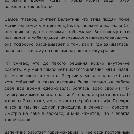
вспомнить: время, когда я могла носить вещи таких
размеров, как сейчас».
Самое главное, считает Валентина что этим людям тоже
могли бы помочь в центре «Доктор Борменталь», если бы
они пришли туда со своими проблемами. Вот почему если
она видит в собеседнике искреннюю заинтересованность,
она подробно рассказывает о том, как и где занималась,
если нет — никому не навязывает свою точку зрения.
«Я считаю, что до такого решения нужно внутренне
созреть. А у меня самой нет никакого желания идти назад.
Я не привыкла отступать. Энергии у меня и раньше было
хоть отбавляй, я такая активная была, только на работе
себя все время сдерживала: боялась всех своими 117
килограммами с места снести. А теперь я просто летаю. Я
живу на 7-м этаже, и у нас часто не работает лифт. Прежде
я вся в «мыле» домой приходила, а сейчас — красота.
Смотрю на себе в зеркало, и мне кажется, что я всегда
такой была».
Валентина работает парикмахером, у нее свой постоянный