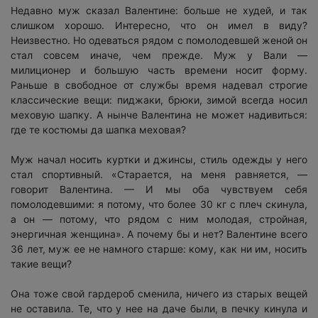
Недавно муж сказал Валентине: больше не худей, и так
слишком хорошо. Интересно, что он имел в виду?
Неизвестно. Но одеваться рядом с помолодевшей женой он
стал совсем иначе, чем прежде. Муж у Вали —
милиционер и большую часть времени носит форму.
Раньше в свободное от службы время надевал строгие
классические вещи: пиджаки, брюки, зимой всегда носил
меховую шапку. А нынче Валентина не может надивиться:
где те костюмы да шапка меховая?
Муж начал носить куртки и джинсы, стиль одежды у него
стал спортивный. «Старается, на меня равняется, —
говорит Валентина. — И мы оба чувствуем себя
помолодевшими: я потому, что более 30 кг с плеч скинула,
а он — потому, что рядом с ним молодая, стройная,
энергичная женщина». А почему бы и нет? Валентине всего
36 лет, муж ее не намного старше: кому, как ни им, носить
такие вещи?
Она тоже свой гардероб сменила, ничего из старых вещей
не оставила. Те, что у нее на даче были, в печку кинула и