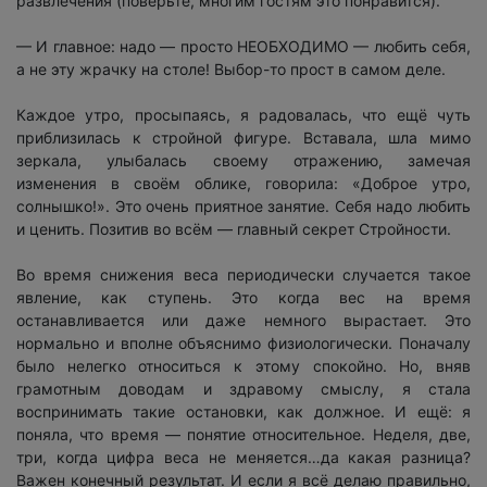
развлечения (поверьте, многим гостям это понравится).
— И главное: надо — просто НЕОБХОДИМО — любить себя,
а не эту жрачку на столе! Выбор-то прост в самом деле.
Каждое утро, просыпаясь, я радовалась, что ещё чуть
приблизилась к стройной фигуре. Вставала, шла мимо
зеркала, улыбалась своему отражению, замечая
изменения в своём облике, говорила: «Доброе утро,
солнышко!». Это очень приятное занятие. Себя надо любить
и ценить. Позитив во всём — главный секрет Стройности.
Во время снижения веса периодически случается такое
явление, как ступень. Это когда вес на время
останавливается или даже немного вырастает. Это
нормально и вполне объяснимо физиологически. Поначалу
было нелегко относиться к этому спокойно. Но, вняв
грамотным доводам и здравому смыслу, я стала
воспринимать такие остановки, как должное. И ещё: я
поняла, что время — понятие относительное. Неделя, две,
три, когда цифра веса не меняется…да какая разница?
Важен конечный результат. И если я всё делаю правильно,